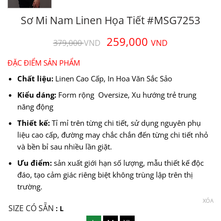
Sơ Mi Nam Linen Họa Tiết #MSG7253
Giá
Giá
259,000
379,000
VND
VND
gốc
hiện
là:
tại
ĐẶC ĐIỂM SẢN PHẨM
379,000 VND.
là:
Chất liệu:
Linen Cao Cấp, In Hoa Văn Sắc Sảo
259,000 
Kiểu dáng:
Form rộng Oversize, Xu hướng trẻ trung
năng động
Thiết kế:
Tỉ mỉ trên từng chi tiết, sử dụng nguyên phụ
liệu cao cấp, đường may chắc chắn đến từng chi tiết nhỏ
và bền bỉ sau nhiều lần giặt.
Ưu điểm:
sản xuất giới hạn số lượng, mẫu thiết kế độc
đáo, tạo cảm giác riêng biệt không trùng lập trên thị
trường.
XÓA
SIZE CÓ SẴN
: L