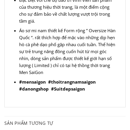
Đặc biệt với chế độ bảo trì vĩnh viễn sản phẩm
của thương hiệu thời trang, là một điểm cộng
cho sự đảm bảo về chất lượng vượt trội trong
tầm giá.
Áo sơ mi nam thiết kế Form rộng ” Oversize Hàn
Quốc “. rất thích hợp để mặc vào những dịp hẹn
hò cà phê dạo phố gặp nhau cuối tuần. Thể hiện
sự trẻ trung năng đông cuốn hút từ mọi góc
nhìn, dòng sản phẩm được thiết kế giới hạn số
lượng ( Limited ) chỉ có tại hệ thồng thời trang
Men SaiGon
#mensaigon
#thoitrangnamsaigon
#danongshop
#Suitdepsaigon
SẢN PHẨM TƯƠNG TỰ