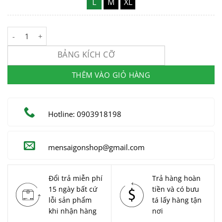
L
M
XL
Sơ Mi Nam Linen Họa Tiết #MSG7253 số lượng
BẢNG KÍCH CỠ
THÊM VÀO GIỎ HÀNG
Hotline: 0903918198
mensaigonshop@gmail.com
Đổi trả miễn phí
Trả hàng hoàn
15 ngày bất cứ
tiền và có bưu
lỗi sản phẩm
tá lấy hàng tận
khi nhận hàng
nơi