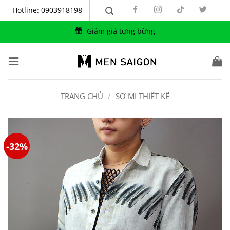
Bỏ
Hotline: 0903918198
qua
nội
Giảm giá tưng bừng
dung
TRANG CHỦ
/
SƠ MI THIẾT KẾ
-32%