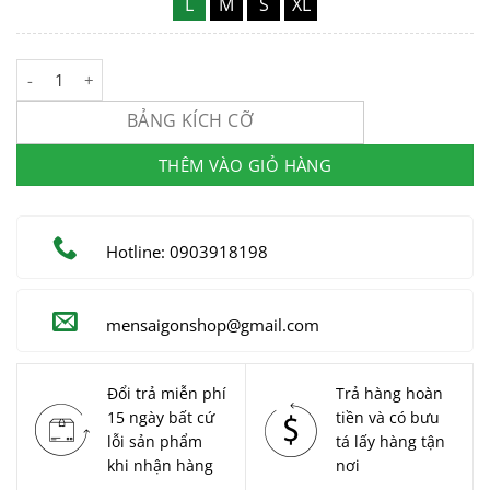
L
M
S
XL
Sơ Mi Nam Linen Họa Tiết #MSG7256 số lượng
BẢNG KÍCH CỠ
THÊM VÀO GIỎ HÀNG
Hotline: 0903918198
mensaigonshop@gmail.com
Đổi trả miễn phí
Trả hàng hoàn
15 ngày bất cứ
tiền và có bưu
lỗi sản phẩm
tá lấy hàng tận
khi nhận hàng
nơi