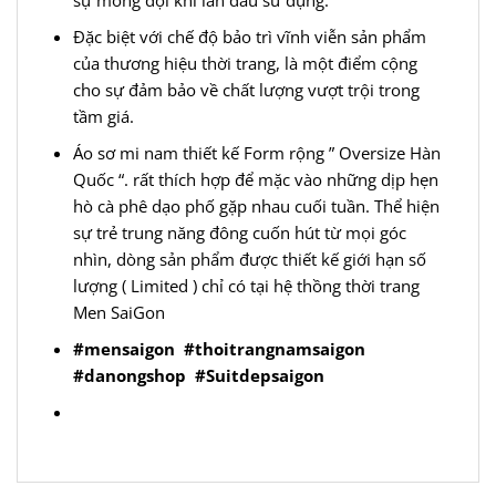
sự mong đợi khi lần đầu sử dụng.
Đặc biệt với chế độ bảo trì vĩnh viễn sản phẩm
của thương hiệu thời trang, là một điểm cộng
cho sự đảm bảo về chất lượng vượt trội trong
tầm giá.
Áo sơ mi nam thiết kế Form rộng ” Oversize Hàn
Quốc “. rất thích hợp để mặc vào những dịp hẹn
hò cà phê dạo phố gặp nhau cuối tuần. Thể hiện
sự trẻ trung năng đông cuốn hút từ mọi góc
nhìn, dòng sản phẩm được thiết kế giới hạn số
lượng ( Limited ) chỉ có tại hệ thồng thời trang
Men SaiGon
#mensaigon
#thoitrangnamsaigon
#danongshop
#Suitdepsaigon