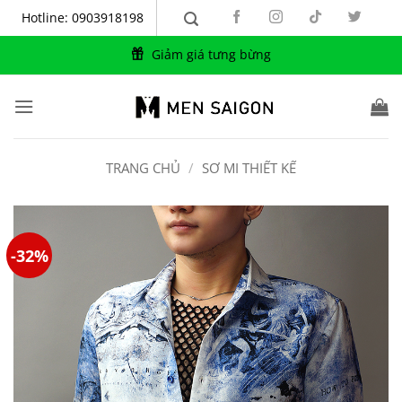
Bỏ
Hotline: 0903918198
qua
nội
Giảm giá tưng bừng
dung
TRANG CHỦ
/
SƠ MI THIẾT KẾ
-32%