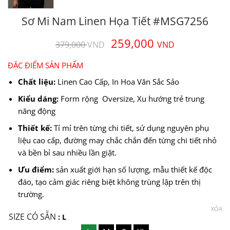
Sơ Mi Nam Linen Họa Tiết #MSG7256
Giá
Giá
259,000
379,000
VND
VND
gốc
hiện
là:
tại
ĐẶC ĐIỂM SẢN PHẨM
379,000 VND.
là:
Chất liệu:
Linen Cao Cấp, In Hoa Văn Sắc Sảo
259,000 
Kiểu dáng:
Form rộng Oversize, Xu hướng trẻ trung
năng động
Thiết kế:
Tỉ mỉ trên từng chi tiết, sử dụng nguyên phụ
liệu cao cấp, đường may chắc chắn đến từng chi tiết nhỏ
và bền bỉ sau nhiều lần giặt.
Ưu điểm:
sản xuất giới hạn số lượng, mẫu thiết kế độc
đáo, tạo cảm giác riêng biệt không trùng lập trên thị
trường.
XÓA
SIZE CÓ SẴN
: L