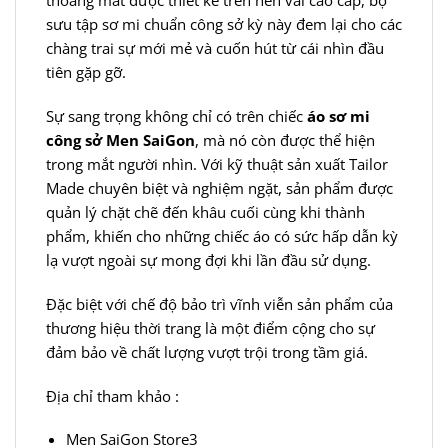
thoáng mát được thiết kế trên nền vải cao cấp, bộ
sưu tập sơ mi chuẩn công sở kỳ này đem lại cho các
chàng trai sự mới mẻ và cuốn hút từ cái nhìn đầu
tiên gặp gỡ.
Sự sang trọng không chỉ có trên chiếc
áo sơ mi
công sở
Men SaiGon
, mà nó còn được thể hiện
trong mắt người nhìn. Với kỹ thuật sản xuất
Tailor
Made
chuyên biệt và nghiệm ngặt, sản phẩm được
quản lý chặt chẽ đến khâu cuối cùng khi thành
phẩm, khiến cho những chiếc áo có sức hấp dẫn kỳ
lạ vượt ngoài sự mong đợi khi lần đầu sử dụng.
Đặc biệt với chế độ bảo trì vĩnh viễn sản phẩm của
thương hiệu thời trang là một điểm cộng cho sự
đảm bảo về chất lượng vượt trội trong tầm giá.
Địa chỉ tham khảo :
Men SaiGon Store3