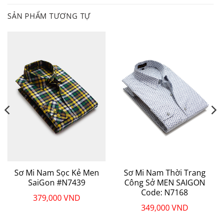
SẢN PHẨM TƯƠNG TỰ
Sơ Mi Nam Sọc Kẻ Men
Sơ Mi Nam Thời Trang
SaiGon #N7439
Công Sở MEN SAIGON
Code: N7168
379,000
VND
349,000
VND