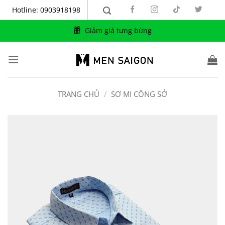
Bỏ
Hotline: 0903918198
qua
nội
ưng bừng
Nhiều ưu đãi hấp dẫn
dung
TRANG CHỦ
/
SƠ MI CÔNG SỞ