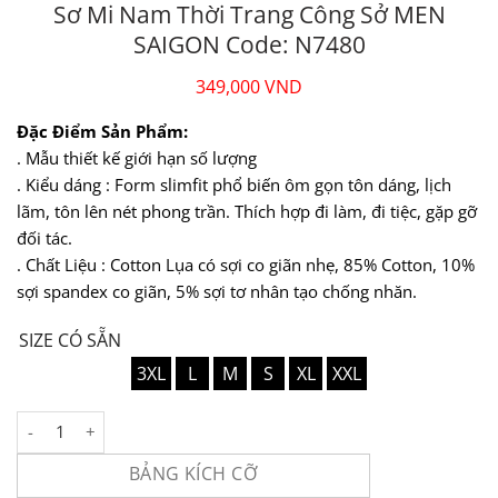
Sơ Mi Nam Thời Trang Công Sở MEN
SAIGON Code: N7480
349,000
VND
Đặc Điểm Sản Phẩm:
. Mẫu thiết kế giới hạn số lượng
. Kiểu dáng : Form slimfit phổ biến ôm gọn tôn dáng, lịch
lãm, tôn lên nét phong trần. Thích hợp đi làm, đi tiệc, gặp gỡ
đối tác.
. Chất Liệu : Cotton Lụa có sợi co giãn nhẹ, 85% Cotton, 10%
sợi spandex co giãn, 5% sợi tơ nhân tạo chống nhăn.
SIZE CÓ SẴN
3XL
L
M
S
XL
XXL
Sơ Mi Nam Thời Trang Công Sở MEN SAIGON Code: N7480 số 
BẢNG KÍCH CỠ