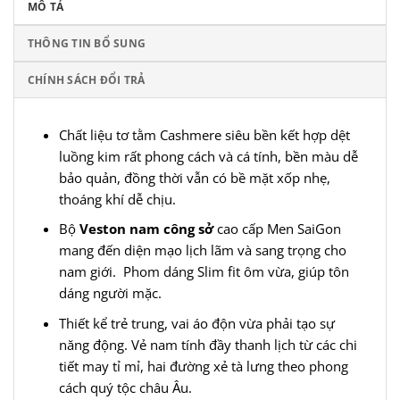
MÔ TẢ
THÔNG TIN BỔ SUNG
CHÍNH SÁCH ĐỔI TRẢ
Chất liệu tơ tằm Cashmere siêu bền kết hợp dệt
luồng kim rất phong cách và cá tính, bền màu dễ
bảo quản, đồng thời vẫn có bề mặt xốp nhẹ,
thoáng khí dễ chịu.
Bộ
Veston nam công sở
cao cấp
Men SaiGon
mang đến diện mạo lịch lãm và sang trọng cho
nam giới. Phom dáng Slim fit ôm vừa, giúp tôn
dáng người mặc.
Thiết kể trẻ trung, vai áo độn vừa phải tạo sự
năng động. Vẻ nam tính đầy thanh lịch từ các chi
tiết may tỉ mỉ, hai đường xẻ tà lưng theo phong
cách quý tộc châu Âu.