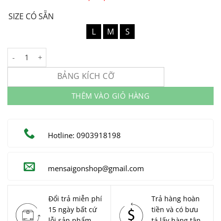
SIZE CÓ SẴN
L
M
S
Vest Nam Công Sở MEN SAIGON Code: V4948 số lượng
BẢNG KÍCH CỠ
THÊM VÀO GIỎ HÀNG
Hotline: 0903918198
mensaigonshop@gmail.com
Đổi trả miễn phí
Trả hàng hoàn
15 ngày bất cứ
tiền và có bưu
lỗi sản phẩm
tá lấy hàng tận