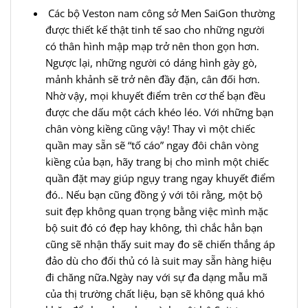
Các bộ Veston nam công sở Men SaiGon thường
được thiết kế thật tinh tế sao cho những người
có thân hình mập mạp trở nên thon gọn hơn.
Ngược lại, những người có dáng hình gày gò,
mảnh khảnh sẽ trở nên đầy đặn, cân đối hơn.
Nhờ vậy, mọi khuyết điểm trên cơ thể bạn đều
được che dấu một cách khéo léo. Với những bạn
chân vòng kiềng cũng vậy! Thay vì một chiếc
quần may sẵn sẽ “tố cáo” ngay đôi chân vòng
kiềng của bạn, hãy trang bị cho mình một chiếc
quần đặt may giúp ngụy trang ngay khuyết điểm
đó.. Nếu bạn cũng đồng ý với tôi rằng, một bộ
suit đẹp không quan trọng bằng việc mình mặc
bộ suit đó có đẹp hay không, thì chắc hẳn bạn
cũng sẽ nhận thấy suit may đo sẽ chiến thắng áp
đảo dù cho đối thủ có là suit may sẵn hàng hiệu
đi chăng nữa.Ngày nay với sự đa dạng mẫu mã
của thị trường chất liệu, bạn sẽ không quá khó