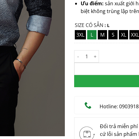
Ưu điểm:
sản xuất giới h
biệt không trùng lập trên
SIZE CÓ SẴN
: L
3XL
L
M
S
XL
XXL
Áo Sơ Mi Nam Thiết Kế MEN S
Hotline: 090391
Đổi trả miễn phí
cứ lỗi sản phẩm 