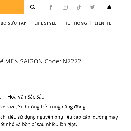
Giảm giá tưng bừng
Nhiều ưu 
BỘ SƯU TẬP
LIFE STYLE
HỆ THỐNG
LIÊN HỆ
 Kế MEN SAIGON Code: N7272
, In Hoa Văn Sắc Sảo
ersize, Xu hướng trẻ trung năng động
 chi tiết, sử dụng nguyên phụ liệu cao cấp, đường may
ết nhỏ và bền bỉ sau nhiều lần giặt.