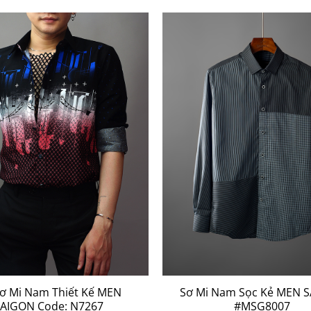
ơ Mi Nam Thiết Kế MEN
Sơ Mi Nam Sọc Kẻ MEN 
SAIGON Code: N7267
#MSG8007