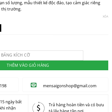
ạn số lượng, mẫu thiết kế độc đáo, tạo cảm giác riêng
 thị trường.
XÓA
AIGON Code: N7272 số lượng
BẢNG KÍCH CỠ
THÊM VÀO GIỎ HÀNG
8198
mensaigonshop@gmail.com
 15 ngày bất
Trả hàng hoàn tiền và có bưu
khi nhận
tá lấy hàng tận nơi