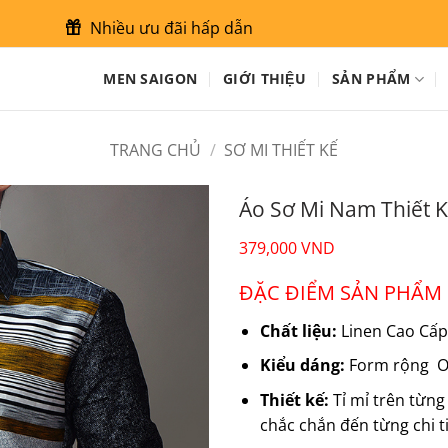
Nhiều ưu đãi hấp dẫn
MEN SAIGON
GIỚI THIỆU
SẢN PHẨM
TRANG CHỦ
/
SƠ MI THIẾT KẾ
Áo Sơ Mi Nam Thiết
379,000
VND
ĐẶC ĐIỂM SẢN PHẨM
Chất liệu:
Linen Cao Cấp
Kiểu dáng:
Form rộng Ov
Thiết kế:
Tỉ mỉ trên từng
chắc chắn đến từng chi ti