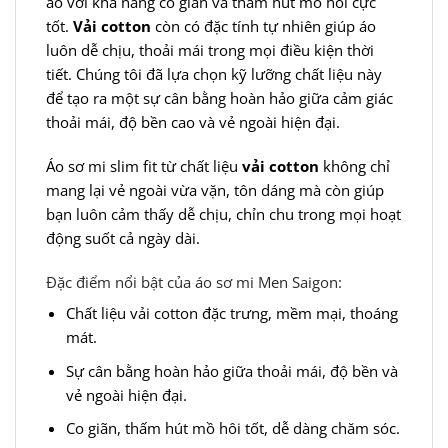
áo với khả năng co giãn và thấm hút mồ hôi cực
tốt.
Vải cotton
còn có đặc tính tự nhiên giúp áo
luôn dễ chịu, thoải mái trong mọi điều kiện thời
tiết. Chúng tôi đã lựa chọn kỹ lưỡng chất liệu này
để tạo ra một sự cân bằng hoàn hảo giữa cảm giác
thoải mái, độ bền cao và vẻ ngoài hiện đại.
Áo sơ mi slim fit từ chất liệu
vải cotton
không chỉ
mang lại vẻ ngoài vừa vặn, tôn dáng mà còn giúp
bạn luôn cảm thấy dễ chịu, chỉn chu trong mọi hoạt
động suốt cả ngày dài.
Đặc điểm nổi bật của áo sơ mi Men Saigon:
Chất liệu vải cotton đặc trưng, mềm mại, thoáng
mát.
Sự cân bằng hoàn hảo giữa thoải mái, độ bền và
vẻ ngoài hiện đại.
Co giãn, thấm hút mồ hôi tốt, dễ dàng chăm sóc.