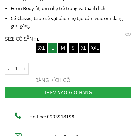
Form Body fit, ôm nhẹ trẻ trung và thanh lịch
Cổ Classic, tà áo sẻ vạt bầu nhẹ tạo cảm giác ôm dáng
gọn gàng
XÓA
SIZE CÓ SẴN
: L
3XL
L
M
S
XL
XXL
Sơ Mi Nam Công Sở Chất Liệu Cotton #MSG9729 số lượng
BẢNG KÍCH CỠ
THÊM VÀO GIỎ HÀNG
Hotline: 0903918198