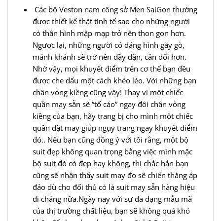
Các bộ Veston nam công sở Men SaiGon thường
được thiết kế thật tinh tế sao cho những người
có thân hình mập mạp trở nên thon gọn hơn.
Ngược lại, những người có dáng hình gày gò,
mảnh khảnh sẽ trở nên đầy đặn, cân đối hơn.
Nhờ vậy, mọi khuyết điểm trên cơ thể bạn đều
được che dấu một cách khéo léo. Với những bạn
chân vòng kiềng cũng vậy! Thay vì một chiếc
quần may sẵn sẽ “tố cáo” ngay đôi chân vòng
kiềng của bạn, hãy trang bị cho mình một chiếc
quần đặt may giúp ngụy trang ngay khuyết điểm
đó.. Nếu bạn cũng đồng ý với tôi rằng, một bộ
suit đẹp không quan trọng bằng việc mình mặc
bộ suit đó có đẹp hay không, thì chắc hẳn bạn
cũng sẽ nhận thấy suit may đo sẽ chiến thắng áp
đảo dù cho đối thủ có là suit may sẵn hàng hiệu
đi chăng nữa.Ngày nay với sự đa dạng mẫu mã
của thị trường chất liệu, bạn sẽ không quá khó