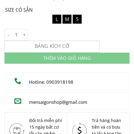
SIZE CÓ SẴN
L
M
S
Vest Nam Công Sở MEN SAIGON Code: V4953 số lượng
BẢNG KÍCH CỠ
THÊM VÀO GIỎ HÀNG
Hotline: 0903918198
mensaigonshop@gmail.com
Đổi trả miễn phí
Trả hàng hoàn
15 ngày bất cứ
tiền và có bưu
lỗi sản phẩm
tá lấy hàng tận