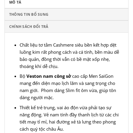
MÔ TẢ
THÔNG TIN BỔ SUNG
CHÍNH SÁCH ĐỔI TRẢ
Chất liệu tơ tằm Cashmere siêu bền kết hợp dệt
luồng kim rất phong cách và cá tính, bền màu dễ
bảo quản, đồng thời vẫn có bề mặt xốp nhẹ,
thoáng khí dễ chịu.
Bộ
Veston nam công sở
cao cấp
Men SaiGon
mang đến diện mạo lịch lãm và sang trọng cho
nam giới. Phom dáng Slim fit ôm vừa, giúp tôn
dáng người mặc.
Thiết kể trẻ trung, vai áo độn vừa phải tạo sự
năng động. Vẻ nam tính đầy thanh lịch từ các chi
tiết may tỉ mỉ, hai đường xẻ tà lưng theo phong
cách quý tộc châu Âu.